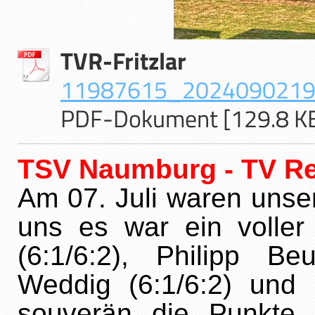
TVR-Fritzlar
11987615_20240902195
PDF-Dokument [129.8 K
TSV Naumburg - T
V 
Am 07. Juli waren uns
uns es war ein volle
(6:1/6:2), Philipp Be
Weddig (6:1/6:2) und B
souverän die Punkte 