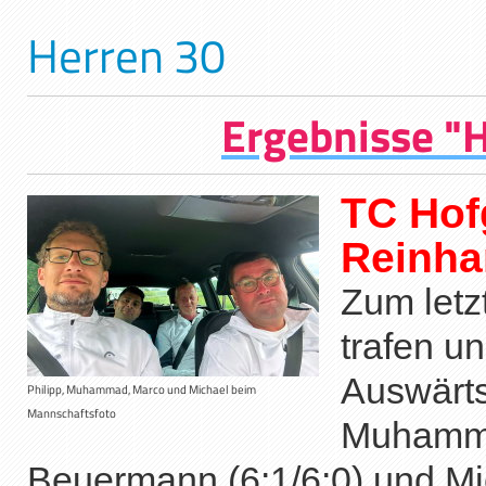
Herren 30
Ergebnisse "
TC Hof
Rein
Zum letz
trafen u
Auswärts
Philipp, Muhammad, Marco und Michael beim
Mannschaftsfoto
Muhammad
Beuermann (6:1/6:0) und M