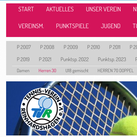
START
AKTUELLES
UNSER VEREIN
N
VEREINSM.
PUNKTSPIELE
JUGEND
T
P 2007
P 2008
P 2009
P 2010
P 2011
P 2
P 2019
P 2021
Punktsp. 2022
Punktsp. 2023
Damen
Herren 30
U18 gemischt
HERREN 70 DOPPEL