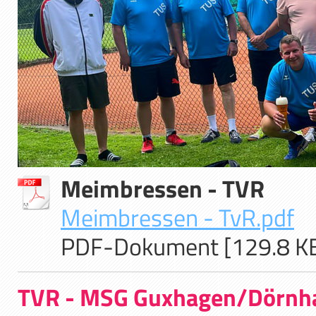
Meimbressen - TVR
Meimbressen - TvR.pdf
PDF-Dokument [129.8 K
TVR - MSG Guxhagen/Dörnh