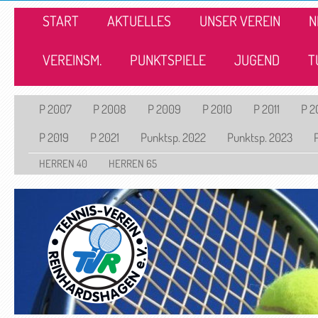
START
AKTUELLES
UNSER VEREIN
N
VEREINSM.
PUNKTSPIELE
JUGEND
T
P 2007
P 2008
P 2009
P 2010
P 2011
P 2
P 2019
P 2021
Punktsp. 2022
Punktsp. 2023
HERREN 40
HERREN 65