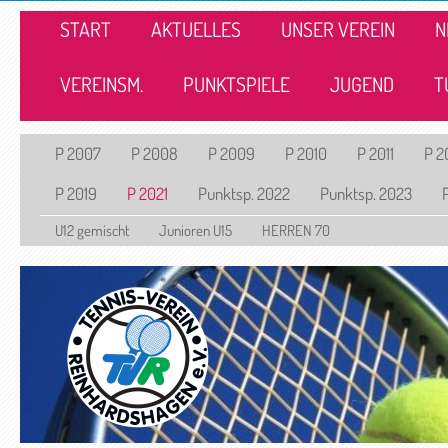
START
AKTUELLES
UNSER VEREIN
N
VEREINSM.
PUNKTSPIELE
JUGEND
T
P 2007
P 2008
P 2009
P 2010
P 2011
P 2
P 2019
P 2021
Punktsp. 2022
Punktsp. 2023
U12 gemischt
Junioren U15
HERREN 70