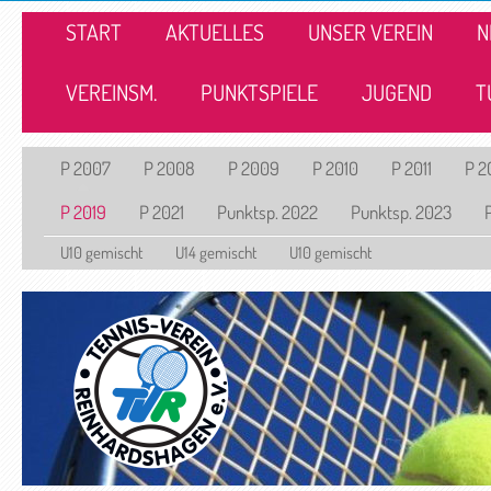
START
AKTUELLES
UNSER VEREIN
N
VEREINSM.
PUNKTSPIELE
JUGEND
T
P 2007
P 2008
P 2009
P 2010
P 2011
P 2
P 2019
P 2021
Punktsp. 2022
Punktsp. 2023
U10 gemischt
U14 gemischt
U10 gemischt