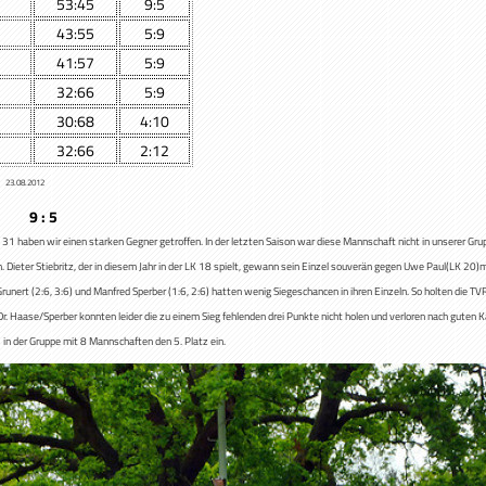
53:45
9:5
43:55
5:9
41:57
5:9
32:66
5:9
30:68
4:10
32:66
2:12
12
en 9 : 5
TC 31 haben wir einen starken Gegner getroffen. In der letzten Saison war diese Mannschaft nicht in unserer Gru
n. Dieter Stiebritz, der in diesem Jahr in der LK 18 spielt, gewann sein Einzel souverän gegen Uwe Paul(LK 20)
Grunert (2:6, 3:6) und Manfred Sperber (1:6, 2:6) hatten wenig Siegeschancen in ihren Einzeln. So holten die T
Dr. Haase/Sperber konnten leider die zu einem Sieg fehlenden drei Punkte nicht holen und verloren nach guten
n der Gruppe mit 8 Mannschaften den 5. Platz ein.