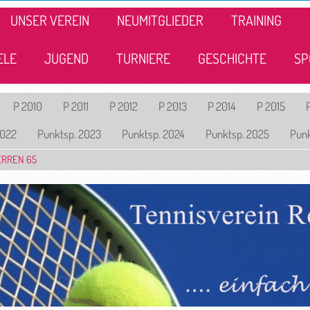
UNSER VEREIN
NEUMITGLIEDER
TRAINING
ELE
JUGEND
TURNIERE
GESCHICHTE
SP
P 2010
P 2011
P 2012
P 2013
P 2014
P 2015
2022
Punktsp. 2023
Punktsp. 2024
Punktsp. 2025
Punk
ERREN 65