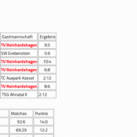
Gastmannschaft
Ergebnis
TV Reinhardshagen
9:5
SW Grebenstein
5:9
TV Reinhardshagen
10:4
TV Reinhardshagen
6:8
TC Auepark Kassel
2:12
TV Reinhardshagen
8:6
TSG Ahnatal II
2:12
Matches
Punkte
92:6
14:0
69:29
12:2