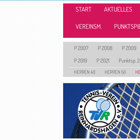
START
AKTUELLES
VEREINSM.
PUNKTSPI
P 2007
P 2008
P 2009
P 2019
P 2021
Punktsp. 
HERREN 40
HERREN 50
H