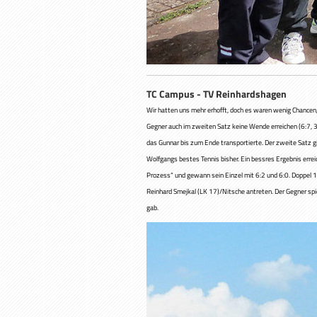
TC Campus - TV Reinhardsh
Wir hatten uns mehr erhofft, doch es waren wenig Chancen, 
Gegner auch im zweiten Satz keine Wende erreichen (6:7, 3
das Gunnar bis zum Ende transportierte. Der zweite Satz gi
Wolfgangs bestes Tennis bisher. Ein bessres Ergebnis erre
Prozess“ und gewann sein Einzel mit 6:2 und 6:0. Doppel 1
Reinhard Smejkal (LK 17)/Nitsche antreten. Der Gegner spie
gab.