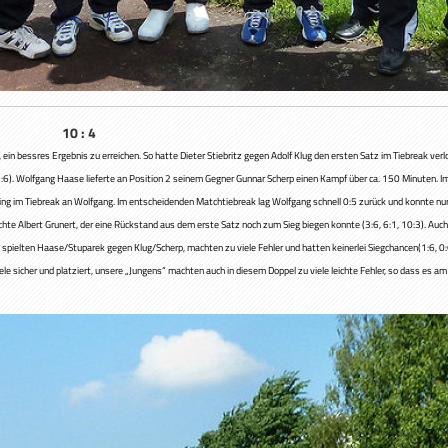
agen 10 : 4
ein bessres Ergebnis zu erreichen. So hatte Dieter Stiebritz gegen Adolf Klug den ersten Satz im Tiebreak ver
:6). Wolfgang Haase lieferte an Position 2 seinem Gegner Gunnar Scherp einen Kampf über ca. 150 Minuten. I
ng im Tiebreak an Wolfgang. Im entscheidenden Matchtiebreak lag Wolfgang schnell 0:5 zurück und konnte nur e
ichte Albert Grunert, der eine Rückstand aus dem erste Satz noch zum Sieg biegen konnte (3:6, 6:1, 10:3). Au
 spielten Haase/Stuparek gegen Klug/Scherp, machten zu viele Fehler und hatten keinerlei Siegchancen(1:6, 
le sicher und platziert, unsere „Jungens“ machten auch in diesem Doppel zu viele leichte Fehler, so dass es am