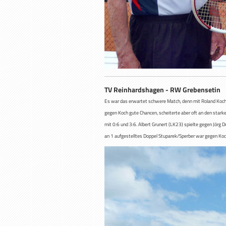
TV Reinhardshagen - RW Grebenset
Es war das erwartet schwere Match, denn mit Roland Koch (
gegen Koch gute Chancen, scheiterte aber oft an den stark
mit 0:6 und 3:6. Albert Grunert (LK23) spielte gegen Jörg 
an 1 aufgestelltes Doppel Stuparek/Sperber war gegen Ko