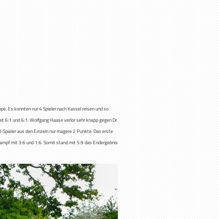
ppe. Es konnten nur 4 Spieler nach Kassel reisen und so
mit 6:1 und 6:1. Wolfgang Haase verlor sehr knapp gegen Dr.
VR-Spieler aus den Einzeln nur magere 2 Punkte. Das erste
 Kampf mit 3:6 und 1:6. Somit stand mit 5:9 das Endergebnis