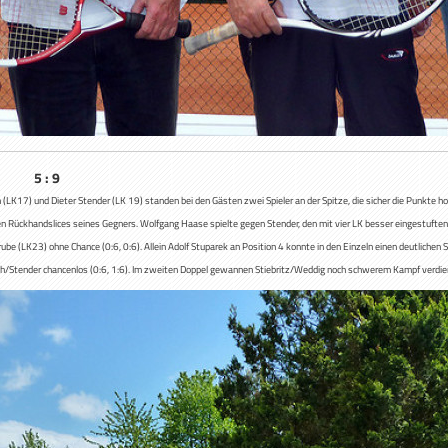
in 5 : 9
LK17) und Dieter Stender (LK 19) standen bei den Gästen zwei Spieler an der Spitze, die sicher die Punkte ho
en Rückhandslices seines Gegners. Wolfgang Haase spielte gegen Stender, den mit vier LK besser eingestuften 
Drube (LK23) ohne Chance (0:6, 0:6). Allein Adolf Stuparek an Position 4 konnte in den Einzeln einen deutliche
ch/Stender chancenlos (0:6, 1:6). Im zweiten Doppel gewannen Stiebritz/Weddig noch schwerem Kampf verd