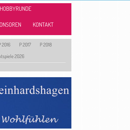
HOBBYRUNDE
ONSOREN
KONTAKT
P 2016
P 2017
P 2018
tspiele 2026