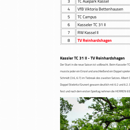
3
TC Auepark Kassel
4
VfB Viktoria Bettenhausen
5
TC Campus
6
Kasseler TC 31 II
7
RW Kassel II
8
TV Reinhardshagen
23.08.20
Kassler TC 31 II - TV Reinhardshag
Der Start in die neue Saison ist vollbracht. Beim Kasseler 
musste jeder ein Einzel und anschließend ein Doppel spiele
Schmidt (3:6, 6:7) im Tiebreak des zweiten Satzes. Albert 
Doppel Stiebritz/Grunert gewann deutlich mit 6:2 und 6:2. 
fest und nach dem ersten Spieltag nehmen die HERREN 65 i