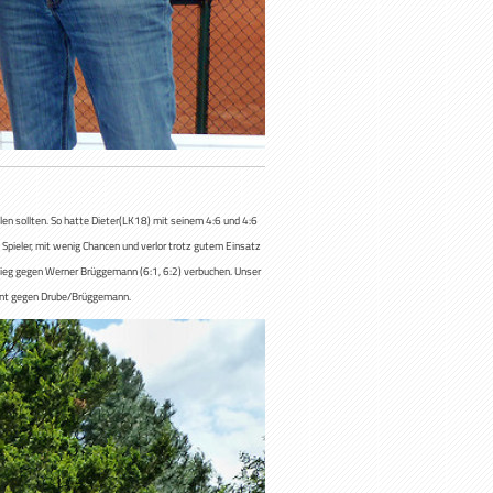
len sollten. So hatte Dieter(LK18) mit seinem 4:6 und 4:6
Spieler, mit wenig Chancen und verlor trotz gutem Einsatz
n Sieg gegen Werner Brüggemann (6:1, 6:2) verbuchen. Unser
ient gegen Drube/Brüggemann.