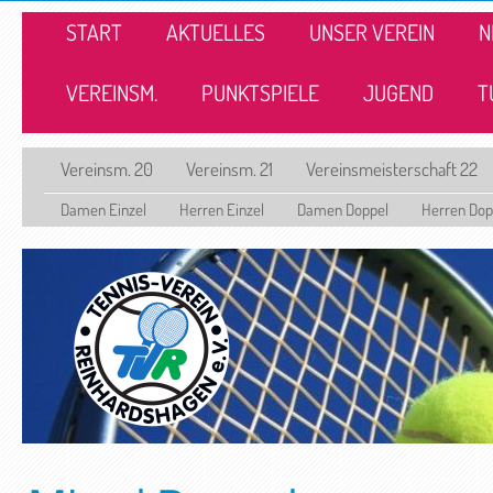
START
AKTUELLES
UNSER VEREIN
N
VEREINSM.
PUNKTSPIELE
JUGEND
T
Vereinsm. 20
Vereinsm. 21
Vereinsmeisterschaft 22
Damen Einzel
Herren Einzel
Damen Doppel
Herren Dop