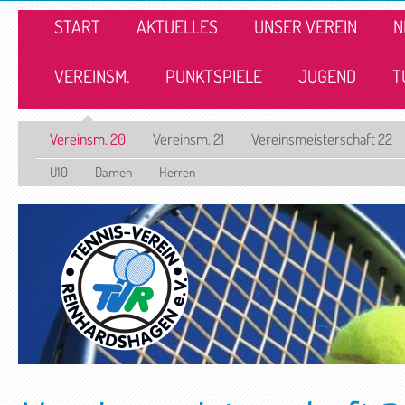
START
AKTUELLES
UNSER VEREIN
N
VEREINSM.
PUNKTSPIELE
JUGEND
T
Vereinsm. 20
Vereinsm. 21
Vereinsmeisterschaft 22
U10
Damen
Herren