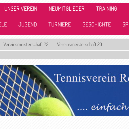
UNSER VEREIN
NEUMITGLIEDER
TRAINING
ELE
JUGEND
TURNIERE
GESCHICHTE
SP
Vereinsmeisterschaft 22
Vereinsmeisterschaft 23