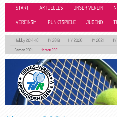
START
AKTUELLES
UNSER VEREIN
N
VEREINSM.
PUNKTSPIELE
JUGEND
T
Hobby 2014-18
HY 2019
HY 2020
HY 2021
HY
Damen 2021
Herren 2021