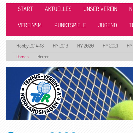
START
AKTUELLES
UNSER VEREIN
N
VEREINSM.
PUNKTSPIELE
JUGEND
T
Hobby 2014-18
HY 2019
HY 2020
HY 2021
HY
Damen
Herren