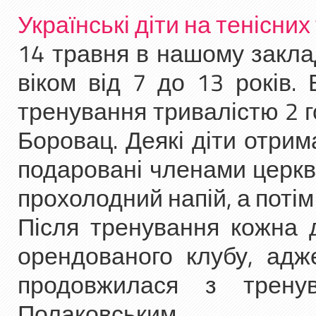
Українські діти на тенісни
14 травня в нашому заклад
віком від 7 до 13 років.
тренування тривалістю 2 
Боровац. Деякі діти отрим
подаровані членами церкви
прохолодний напій, а потім
Після тренування кожна д
орендованого клубу, адже
продовжилася з трену
Полаковським.