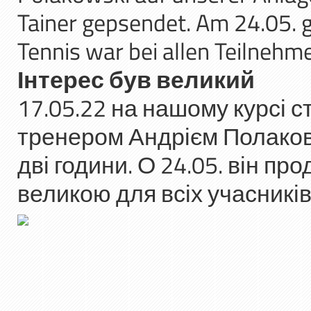
Tainer gepsendet. Am 24.05. 
Tennis war bei allen Teilnehm
Інтерес був великий
17.05.22 на нашому курсі с
тренером Андрієм Полаков
дві години. О 24.05. він пр
великою для всіх учасників