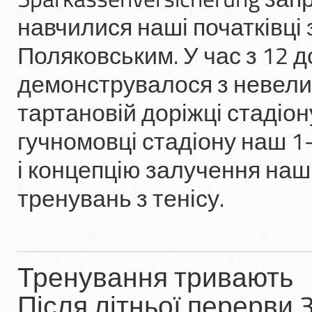
навчилися наші початківці з
Поляковським. У час з 12 д
демонструвалося з невел
тартановій доріжці стадіон
гучномовці стадіону наш 1
і концепцію залучення наш
тренувань з тенісу.
Тренування тривають
Після літньої перерви