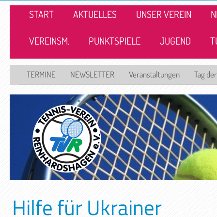
START
AKTUELLES
UNSER VEREIN
N
VEREINSM.
PUNKTSPIELE
JUGEND
T
TERMINE
NEWSLETTER
Veranstaltungen
Tag der
Hilfe für Ukrainer