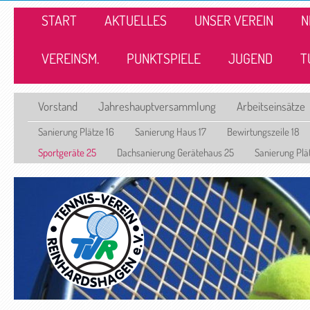
START
AKTUELLES
UNSER VEREIN
N
VEREINSM.
PUNKTSPIELE
JUGEND
T
Vorstand
Jahreshauptversammlung
Arbeitseinsätze
Sanierung Plätze 16
Sanierung Haus 17
Bewirtungszeile 18
Sportgeräte 25
Dachsanierung Gerätehaus 25
Sanierung Plä