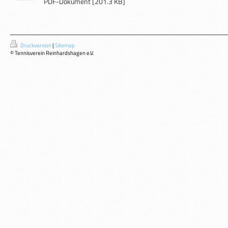
PDF-Dokument [201.3 KB]
Druckversion
|
Sitemap
© Tennisverein Reinhardshagen e.V.