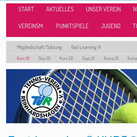
START
AKTUELLES
UNSER VEREIN
N
VEREINSM.
PUNKTSPIELE
JUGEND
T
Mitgliedschaft/Satzung
Fast Learning ®
Kurs 19
Day 20
Kurs 20
Days 21
Kurse 21
Kurs