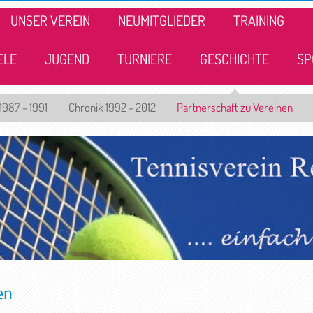
UNSER VEREIN
NEUMITGLIEDER
TRAINING
ELE
JUGEND
TURNIERE
GESCHICHTE
SP
1987 - 1991
Chronik 1992 - 2012
Partnerschaft zu Vereinen
en