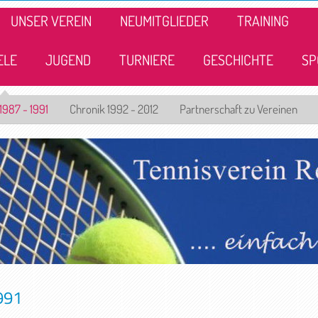
UNSER VEREIN
NEUMITGLIEDER
TRAINING
ELE
JUGEND
TURNIERE
GESCHICHTE
SP
1987 - 1991
Chronik 1992 - 2012
Partnerschaft zu Vereinen
991